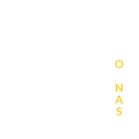
O
N
A
S